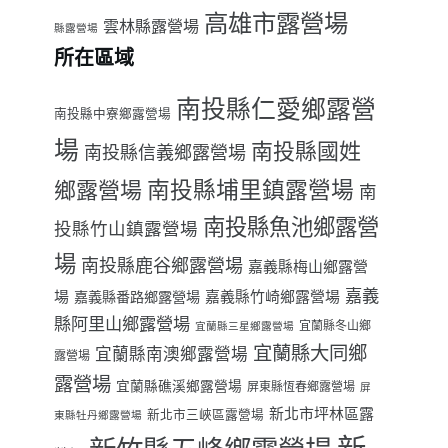
高雄市露營場
雲林縣露營場
縣露營場
所在區域
南投縣仁愛鄉露營
南投縣中寮鄉露營場
場
南投縣國姓
南投縣信義鄉露營場
南投縣埔里鎮露營場
鄉露營場
南
南投縣魚池鄉露營
投縣竹山鎮露營場
場
南投縣鹿谷鄉露營場
嘉義縣梅山鄉露營
嘉義
場
嘉義縣番路鄉露營場
嘉義縣竹崎鄉露營場
縣阿里山鄉露營場
宜蘭縣冬山鄉
宜蘭縣三星鄉露營場
宜蘭縣大同鄉
宜蘭縣南澳鄉露營場
露營場
露營場
宜蘭縣礁溪鄉露營場
屏東縣恆春鄉露營場
屏
新北市坪林區露
新北市三峽區露營場
東縣牡丹鄉露營場