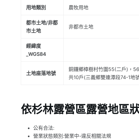
用地類別
農牧用地
都市土地/非都
非都市土地
市土地
經緯度
_WGS84
銅鑼鄉樟樹村竹圍55(二戶)，5
土地座落地號
共10戶(三義鄉雙連潭段74-1地號
依杉林露營區露營地區
公有合法:
營業狀態類別:營業中-違反相關法規