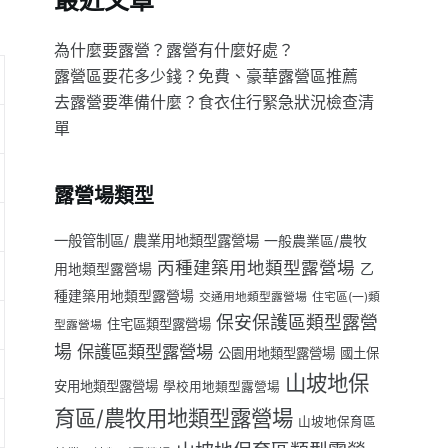
最近文章
為什麼要露營？露營有什麼好處？
露營區要花多少錢？免費、豪華露營區推薦
去露營要準備什麼？食衣住行緊急狀況檢查清
單
露營場類型
一般管制區/ 農業用地類型露營場
一般農業區/農牧
丙種建築用地類型露營場
用地類型露營場
乙
種建築用地類型露營場
交通用地類型露營場
住宅區(一)類
保安保護區類型露營
住宅區類型露營場
型露營場
場
保護區類型露營場
公園用地類型露營場
國土保
山坡地保
安用地類型露營場
學校用地類型露營場
育區/農牧用地類型露營場
山坡地保育區