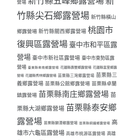
新
新竹縣五峰鄉露營場
營場
竹縣尖石鄉露營場
新竹縣橫山
桃園市
鄉露營場
新竹縣關西鄉露營場
復興區露營場
臺中市和平區露
營場
臺中市新社區露營場
臺中市東勢區露
營場
花蓮縣壽豐鄉露營場
花蓮縣富里鄉露
臺東縣卑南鄉露營場
苗栗縣三
苗栗縣三灣鄉露營場
營場
花蓮縣秀林鄉露營場
義鄉露營場
苗栗縣卓蘭
苗栗縣公館鄉露營場
苗栗縣南庄鄉露營場
苗
鎮露營場
苗栗縣泰安鄉
栗縣大湖鄉露營場
露營場
高
苗栗縣獅潭鄉露營場
苗栗縣銅鑼鄉露營場
雄市六龜區露營場
高雄
高雄市桃源區露營場