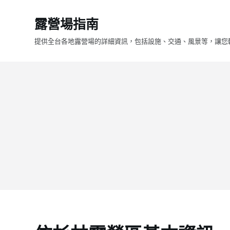
跳
露營場指南
至
主
提供全台各地露營場的詳細資訊，包括設施、交通、風景等，讓您
要
內
容