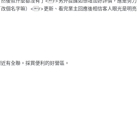
然後就什麼都沒有了<r>另外提醒如想增加好評價，應是努力
改個名字嘛）<r>更新、看完業主回應後相信客人眼光是明亮
附近有全聯。採買便利的好營區。