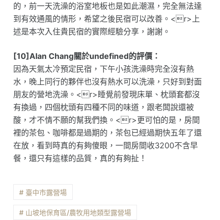
的，前一天洗澡的浴室地板也是如此潮濕，完全無法達
到有效通風的情形，希望之後民宿可以改善。<r>上
述是本次入住貴民宿的實際經驗分享，謝謝。
[10]Alan Chang關於undefined的評價：
因為天氣太冷預定民宿，下午小孩洗澡時完全沒有熱
水，晚上同行的夥伴也沒有熱水可以洗澡，只好到對面
朋友的營地洗澡。<r>睡覺前發現床單、枕頭套都沒
有換過，四個枕頭有四種不同的味道，跟老闆說還被
酸，才不情不願的幫我們換。<r>更可怕的是，房間
裡的茶包、咖啡都是過期的，茶包已經過期快五年了還
在放，看到時真的有夠傻眼，一間房間收3200不含早
餐，還只有這樣的品質，真的有夠扯！
# 臺中市露營場
# 山坡地保育區/農牧用地類型露營場