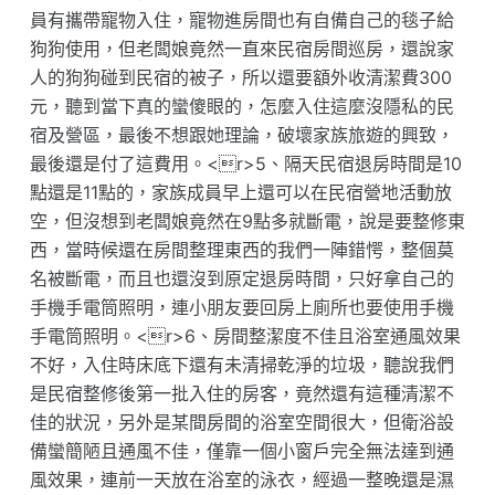
員有攜帶寵物入住，寵物進房間也有自備自己的毯子給
狗狗使用，但老闆娘竟然一直來民宿房間巡房，還說家
人的狗狗碰到民宿的被子，所以還要額外收清潔費300
元，聽到當下真的蠻傻眼的，怎麼入住這麼沒隱私的民
宿及營區，最後不想跟她理論，破壞家族旅遊的興致，
最後還是付了這費用。<r>5、隔天民宿退房時間是10
點還是11點的，家族成員早上還可以在民宿營地活動放
空，但沒想到老闆娘竟然在9點多就斷電，說是要整修東
西，當時候還在房間整理東西的我們一陣錯愕，整個莫
名被斷電，而且也還沒到原定退房時間，只好拿自己的
手機手電筒照明，連小朋友要回房上廁所也要使用手機
手電筒照明。<r>6、房間整潔度不佳且浴室通風效果
不好，入住時床底下還有未清掃乾淨的垃圾，聽說我們
是民宿整修後第一批入住的房客，竟然還有這種清潔不
佳的狀況，另外是某間房間的浴室空間很大，但衛浴設
備蠻簡陋且通風不佳，僅靠一個小窗戶完全無法達到通
風效果，連前一天放在浴室的泳衣，經過一整晚還是濕