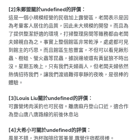
[2]朱鄭盟關於undefined的評價：
這是一個小規模經營的民宿加上露營區，老闆表示是因
為考量客人居住的品質，因此未大規模的開發。而且為
了提供整潔舒適的環境，打掃整理房間等雜務都由老闆
夫婦親自為之。事實上整個館區非常乾淨，處處都可見
到館主的巧思。而且館區生態豐富，不但可以看見鍬形
蟲、樹蛙、螢火蟲等昆蟲，據說邊坡還有黃鼠狼不時出
沒。星期五晚上，只有我們夫婦兩人，但老闆夫婦依然
熱情招待我們，讓我們渡過難得寧靜的夜晚，是很棒的
體驗。
[3]Louis Liu關於undefined的評價：
可露營烤肉溪釣也可民宿。離唐麻丹登山口近，適合作
為登山唐八唐路線的前後休息站
[4]大希小可關於undefined的評價：
風景不錯，泡杯咖啡欣賞美景,露營住宿都很棒。