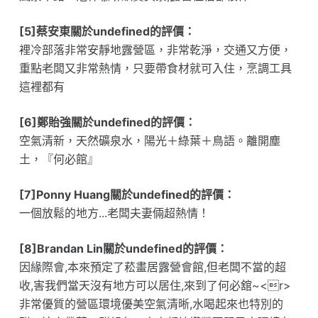
[5]蔡安東關於undefined的評價：
裡冷部落非常安靜地露營區，非常乾淨，交通又方便，
重點老闆又非常熱情，只要帶食材就可入住，烹調工具
這裡都有
[6]鄭貽強關於undefined的評價：
空氣清新，天然礦泉水，陽光＋綠葉＋鳥語。離開塵
土，『何必館』
[7]Ponny Huang關於undefined的評價：
一個放鬆的地方...老闆夫妻倆超熱情！
[8]Brandan Lin關於undefined的評價：
因緣際會,本來預定了菘畫居露營會館,但老闆不當的超
收,害我們當天沒有地方可以居住,來到了何必舘~<r>
非常優質的營區環境優美空氣清晰,水喝起來也特別的