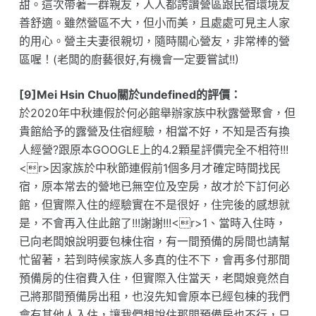
甜。這次帶著一群親友，人人都誇讚營區跟民宿環境友
善舒適。雖然營區不大，但小而美，且處處可見主人家
的用心。營主夫妻很親切，隨時關心營友，非常棒的營
區喔！(老闆的廚藝很好,有機會一定要嘗試!!)
[9]Mei Hsin Chuo關於undefined的評價：
於2020年中秋連假於何必館舉辦家族中秋露營聚會，但
貴館給予的露營及住宿經驗，相當不好，不知是否有換
人經營?跟原本GOOGLE上的4.2顆星評價完全不相符!!!
<r>因家族於中秋節連假前1個多月才確定時間找民
宿，原本常去的營地已無空位及空房，故才於下訂何必
館，但實際入住的經驗實在不是很好，住完後的感想就
是，不會再入住此館了!!!謝謝!!!<r>1、當時入住時，
已向老闆娘說明要包棟住宿，有一間預備的房間也請幫
忙留著，若到時候家族人多真的住不下，會再多付那間
預備房的住宿費入住，但實際入住當天，老闆娘竟然自
己將那間預備房出租，也沒先知會原本已經包棟的我們
會有其他人入住，讓我們想說住那間預備房也不行，只