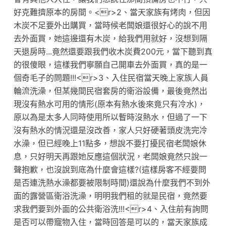
好克難擠原本的房間。<r>2、當天家族有烤肉，但因
木炭不足要外出購買，當時候老闆娘還很好心的說不用
去外面買，她這邊還有木炭，給我們用就好，沒想到隔
天退房時...竟然還要跟我們收木炭費200元，當下聽到真
的很傻眼，這樣我們寧願自己開車去外面買，真的是一
個奇毛子的問題!!!<r>3、入住民宿當天晚上家族人員
輪流洗澡，但某幾間民宿套房的衛浴設備，最後竟然出
現沒有熱水可用的情形(原本有熱水後來竟只有冷水)，
原以為是太多人同時使用所以暫時沒熱水，但過了一下
沒有熱水的情況還是沒改善，家人只好硬著頭皮洗完冷
水澡，但已經晚上11點多，想說不要打擾民宿老闆娘休
息，只好明天再跟她反應這個狀況，老闆娘竟然只說一
聲抱歉，也沒說到底為什麼會這樣?(這樣房客不經要問
是否連洗熱水澡都要被限制時間)還說為什麼我們不到外
面的露營區衛浴洗澡，明明我們租的就是民宿，竟然要
求我們要到外面的公共衛浴洗!!!<r>4、入住前有詢問
是否可以帶寵物入住，當時回答是可以的，當天家族成