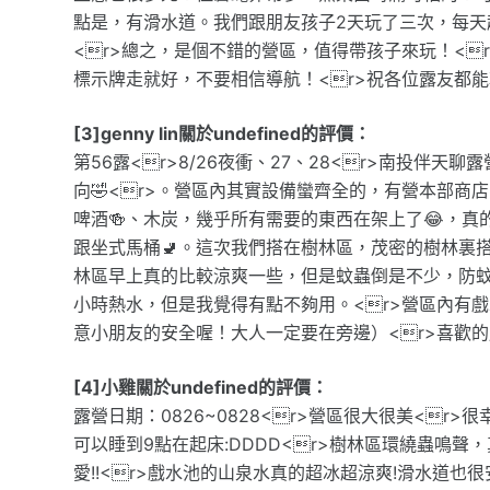
點是，有滑水道。我們跟朋友孩子2天玩了三次，每
<r>總之，是個不錯的營區，值得帶孩子來玩！<
標示牌走就好，不要相信導航！<r>祝各位露友都
[3]genny lin關於undefined的評價：
第56露<r>8/26夜衝、27、28<r>南投伴
向🤣<r>。營區內其實設備蠻齊全的，有營本部商
啤酒🍻、木炭，幾乎所有需要的東西在架上了😂，真
跟坐式馬桶🚽。這次我們搭在樹林區，茂密的樹林裏
林區早上真的比較涼爽一些，但是蚊蟲倒是不少，防蚊
小時熱水，但是我覺得有點不夠用。<r>營區內有
意小朋友的安全喔！大人一定要在旁邊）<r>喜歡的
[4]小雞關於undefined的評價：
露營日期：0826~0828<r>營區很大很美<r
可以睡到9點在起床:DDDD<r>樹林區環繞蟲鳴聲
愛!!<r>戲水池的山泉水真的超冰超涼爽!滑水道也