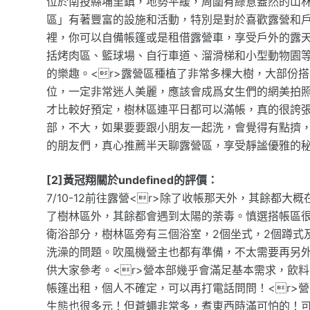
位於南投縣埔里鎮，地勢平緩，周圍有綠意盎然的山林
區」有著豐富的設施和活動，特別是對於喜歡露營和
裡，你可以自備帳篷或是租借露營車，享受戶外的露
括烤肉區、籃球場、自行車道、溜滑梯和小型動物園
的樂趣。<r>露營區種植了非常多棵大樹，大部份
位，一定非常迷人美麗，應該會成爲女生們的網美拍照
才比較好預定，樹林區連平日都可以滿帳，真的很誇張
部，不大，如果要要跟小朋友一起洗，會覺得有點擠，
的朋友們，真心推薦半天聊露營區，享受靜謐優雅的
[2]黃冠翔關於undefined的評價：
7/10-12前往露營<r>除了收帳那天外，其餘都大
了樹林區外，其餘都會遇到太陽的荼毒。慎選搭帳區很
衛浴部分，樹林區旁有三個浴室，2個坐式，2個蹲式
洗澡的問題。吹風機營主也都有準備，不太需要再另外
供大家參考。<r>營本部幾乎會滿足基本需求，飲
帳篷出租，個人不確定，可以再打電話問問！<r>
生態也很多元！但蒼蠅非常多，煮東西時滿可怕的！可