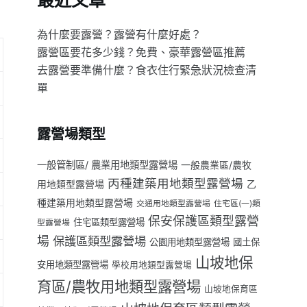
最近文章
為什麼要露營？露營有什麼好處？
露營區要花多少錢？免費、豪華露營區推薦
去露營要準備什麼？食衣住行緊急狀況檢查清
單
露營場類型
一般管制區/ 農業用地類型露營場
一般農業區/農牧
丙種建築用地類型露營場
用地類型露營場
乙
種建築用地類型露營場
交通用地類型露營場
住宅區(一)類
保安保護區類型露營
住宅區類型露營場
型露營場
場
保護區類型露營場
公園用地類型露營場
國土保
山坡地保
安用地類型露營場
學校用地類型露營場
育區/農牧用地類型露營場
山坡地保育區