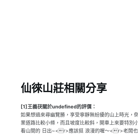
仙徠山莊相關分享
[1]王義茯關於undefined的評價：
如果想過來尋幽覽勝，享受寧靜無紛擾的山上時光，倒是建
業道路比較小條，而且坡度比較斜，開車上來要特別小心
看山間的 日出~<r>應該挺 浪漫的喔～<r>老闆