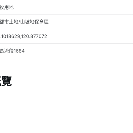
牧用地
都市土地/山坡地保育區
.1018629,120.877072
長流段1684
概覽