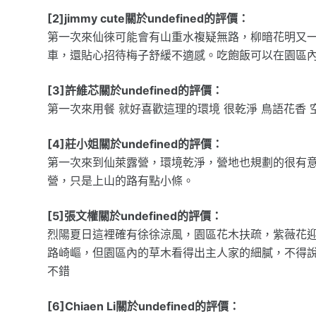
[2]jimmy cute關於undefined的評價：
第一次來仙徠可能會有山重水複疑無路，柳暗花明又
車，還貼心招待梅子舒緩不適感。吃飽飯可以在園區
[3]許維芯關於undefined的評價：
第一次來用餐 就好喜歡這理的環境 很乾淨 鳥語花香 空
[4]莊小姐關於undefined的評價：
第一次來到仙萊露營，環境乾淨，營地也規劃的很有意
營，只是上山的路有點小條。
[5]張文權關於undefined的評價：
烈陽夏日這裡確有徐徐涼風，園區花木扶疏，紫薇花
路崎嶇，但園區內的草木看得出主人家的細膩，不得說
不錯
[6]Chiaen Li關於undefined的評價：