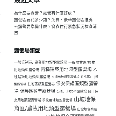
最近文章
為什麼要露營？露營有什麼好處？
露營區要花多少錢？免費、豪華露營區推薦
去露營要準備什麼？食衣住行緊急狀況檢查清
單
露營場類型
一般管制區/ 農業用地類型露營場
一般農業區/農牧
丙種建築用地類型露營場
用地類型露營場
乙
種建築用地類型露營場
交通用地類型露營場
住宅區(一)類
保安保護區類型露營
住宅區類型露營場
型露營場
場
保護區類型露營場
公園用地類型露營場
國土保
山坡地保
安用地類型露營場
學校用地類型露營場
育區/農牧用地類型露營場
山坡地保育區