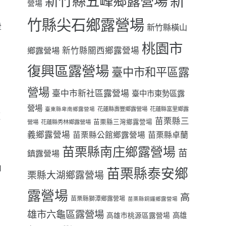
新
新竹縣五峰鄉露營場
營場
竹縣尖石鄉露營場
暈
新竹縣橫山
桃園市
鄉露營場
新竹縣關西鄉露營場
復興區露營場
臺中市和平區露
營場
臺中市新社區露營場
臺中市東勢區露
營場
花蓮縣壽豐鄉露營場
花蓮縣富里鄉露
臺東縣卑南鄉露營場
經
苗栗縣三
苗栗縣三灣鄉露營場
營場
花蓮縣秀林鄉露營場
義鄉露營場
苗栗縣卓蘭
苗栗縣公館鄉露營場
苗栗縣南庄鄉露營場
苗
鎮露營場
山
苗栗縣泰安鄉
栗縣大湖鄉露營場
露營場
高
苗栗縣獅潭鄉露營場
苗栗縣銅鑼鄉露營場
雄市六龜區露營場
高雄
高雄市桃源區露營場