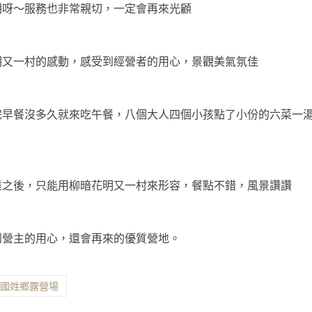
期呀～服務也非常親切，一定會再來光顧
明又一村的感動，感受到經營者的用心，景觀美氣氛佳
完早餐沒多久就來吃午餐，八個大人四個小孩點了小份的六菜一
達之後，只能用柳暗花明又一村來形容，餐點不錯，風景讚讚
到營主的用心，還會再來的優質營地。
縣國姓鄉露營場