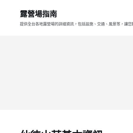
跳
露營場指南
至
主
提供全台各地露營場的詳細資訊，包括設施、交通、風景等，讓您
要
內
容