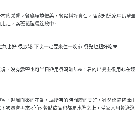
一村的感覺。餐廳環境優美，餐點料好實在，店家知道家中長輩
內走走，紫薇花陸續綻放中。
氣也好 很放鬆 下次一定要來住一晚👍 餐點也超好吃♥️
境，沒有露營也可半日遊用餐喝咖啡☕️，看的出營主很用心在
迎賓，迎風而來的花香，讓所有的時間變的美好，雖然延路蜿蜒
下次還會再來<r>餐點飲品也都是水準之上，帶家人用餐逛逛