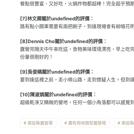
餐點很豐富、又好吃，火鍋炸物都超棒！完全超乎預
[7]林文卿關於undefined的評價：
路有點小開車需要有兩把刷子，到達現場會有柳暗花
[8]Dennis Cho關於undefined的評價：
露營完隔天中午來吃這，食物美味環境漂亮，早上吃
份量很剛好的！
[9]吳俊皜關於undefined的評價：
要到達這裡之前，走小條山路，走到懷疑人生。但到
[10]陳淑娟關於undefined的評價：
超級乾淨又精緻的營地，任何一個小角落都可以感覺
# 南投縣露營場
# 農牧用地類型露營場
# 南投