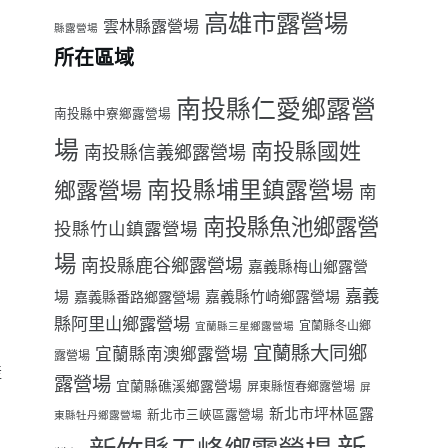
高雄市露營場
雲林縣露營場
縣露營場
所在區域
南投縣仁愛鄉露營
南投縣中寮鄉露營場
場
南投縣國姓
南投縣信義鄉露營場
南投縣埔里鎮露營場
鄉露營場
南
南投縣魚池鄉露營
投縣竹山鎮露營場
場
南投縣鹿谷鄉露營場
嘉義縣梅山鄉露營
嘉義
場
嘉義縣番路鄉露營場
嘉義縣竹崎鄉露營場
縣阿里山鄉露營場
宜蘭縣冬山鄉
宜蘭縣三星鄉露營場
宜蘭縣大同鄉
宜蘭縣南澳鄉露營場
露營場
產
露營場
宜蘭縣礁溪鄉露營場
屏東縣恆春鄉露營場
屏
看
新北市坪林區露
新北市三峽區露營場
東縣牡丹鄉露營場