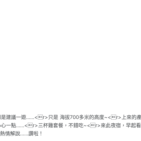
議一遊……<r>只是 海拔700多米的高度~<r>上來的
一點……<r>三杯雞套餐，不錯吃~<r>來此夜宿，早起
也熱情解說……讚啦！