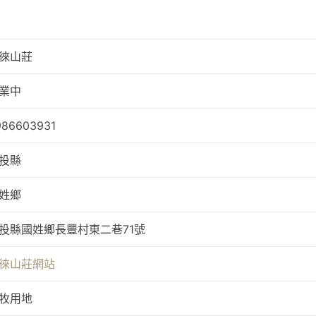
徠山莊
業中
986603931
投縣
姓鄉
投縣國姓鄉長豐村東二巷71號
徠山莊網站
牧用地