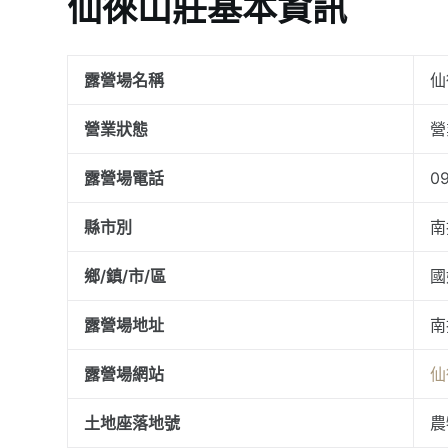
仙徠山莊基本資訊
露營場名稱
仙
營業狀態
營
露營場電話
0
縣市別
南
鄉/鎮/市/區
國
露營場地址
南
露營場網站
仙
土地座落地號
農