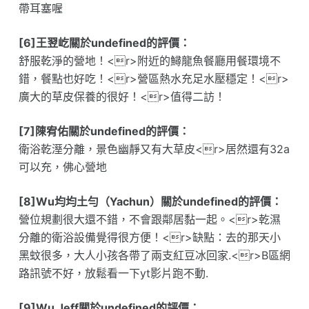
帶耳塞喔
[6]王翌屹關於undefined的評價：
舒服乾淨的營地！<r>附近的鱘龍魚餐廳用餐環境不
錯，餐點也好吃！<r>營區熱水充足水壓穩定！<r>
廣大的草皮保養的很好！<r>值得二訪！
[7]陳宥佑關於undefined的評價：
衛浴乾溼分離，景色幽靜又有大草皮<r>居然還有32a
可以充，佛心營地
[8]Wu均均土勻（Yachun）關於undefined的評價：
營位規劃很大還不錯，不會跟鄰居黏一起。<r>乾濕
分離的衛浴設備覺得很方便！<r>缺點：去的那天小
黑蚊很多，大人小孩各帶了兩支紅豆冰回家.<r>B區網
路訊號不好，放鬆看一下yt影片跑不動.
[9]Wu Jeff關於undefined的評價：