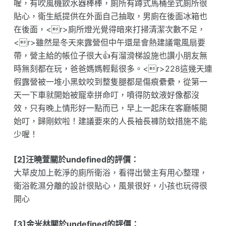
喔，有吹風機飲水器棒棒，廁所有蹲式馬桶坐式廁所很
貼心，衛生紙提供在外面自己抽取，男廁在後面冰箱也
在後面，<r>廁所燈光覺得暗來打掃清潔次數不足，
<r>雖然是冬天來露營但中午還是會熱建議電風扇要
帶，營主給的帳位子很大👍有溜滑梯設施也讚小朋友無
時無刻都在玩，爸爸媽媽輕鬆很多。<r>228這幾天連
假露營被一堆小黑蚊咬到整隻腿都是傷痕纍纍，從第一
天一下車就開始被寵幸拼命叮，噴得防蚊液好像都沒
效，只有晚上情形好一點而已，早上一起床在客廳帳開
始叮，歸剛欸啦！建議要來的人長袖長褲防蚊措施不能
少喔！
[2]汪曉萱關於undefined的評價：
大草皮加上乾淨的廁所衛浴，看得出營主有用心整理，
衛浴乾濕分離的設計很貼心，風景很好，小孩也玩得很
開心
[3]金米林關於undefined的評價：