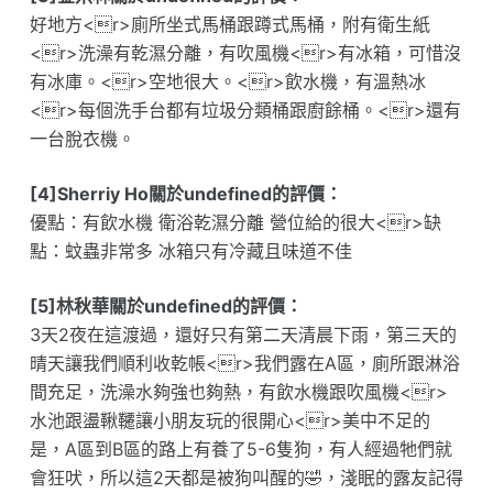
好地方<r>廁所坐式馬桶跟蹲式馬桶，附有衛生紙
<r>洗澡有乾濕分離，有吹風機<r>有冰箱，可惜沒
有冰庫。<r>空地很大。<r>飲水機，有溫熱冰
<r>每個洗手台都有垃圾分類桶跟廚餘桶。<r>還有
一台脫衣機。
[4]Sherriy Ho關於undefined的評價：
優點：有飲水機 衛浴乾濕分離 營位給的很大<r>缺
點：蚊蟲非常多 冰箱只有冷藏且味道不佳
[5]林秋華關於undefined的評價：
3天2夜在這渡過，還好只有第二天清晨下雨，第三天的
晴天讓我們順利收乾帳<r>我們露在A區，廁所跟淋浴
間充足，洗澡水夠強也夠熱，有飲水機跟吹風機<r>
水池跟盪鞦韆讓小朋友玩的很開心<r>美中不足的
是，A區到B區的路上有養了5-6隻狗，有人經過牠們就
會狂吠，所以這2天都是被狗叫醒的🤣，淺眠的露友記得