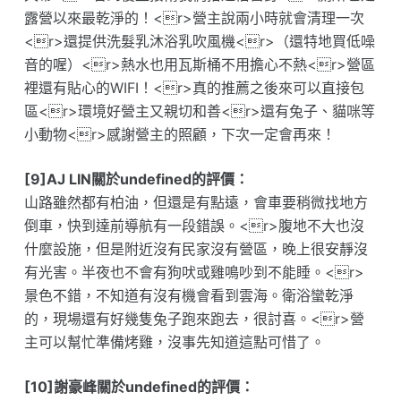
露營以來最乾淨的！<r>營主說兩小時就會清理一次
<r>還提供洗髮乳沐浴乳吹風機<r>（還特地買低噪
音的喔）<r>熱水也用瓦斯桶不用擔心不熱<r>營區
裡還有貼心的WIFI！<r>真的推薦之後來可以直接包
區<r>環境好營主又親切和善<r>還有兔子、貓咪等
小動物<r>感謝營主的照顧，下次一定會再來！
[9]AJ LIN關於undefined的評價：
山路雖然都有柏油，但還是有點遠，會車要稍微找地方
倒車，快到達前導航有一段錯誤。<r>腹地不大也沒
什麼設施，但是附近沒有民家沒有營區，晚上很安靜沒
有光害。半夜也不會有狗吠或雞鳴吵到不能睡。<r>
景色不錯，不知道有沒有機會看到雲海。衛浴蠻乾淨
的，現場還有好幾隻兔子跑來跑去，很討喜。<r>營
主可以幫忙準備烤雞，沒事先知道這點可惜了。
[10]謝豪峰關於undefined的評價：