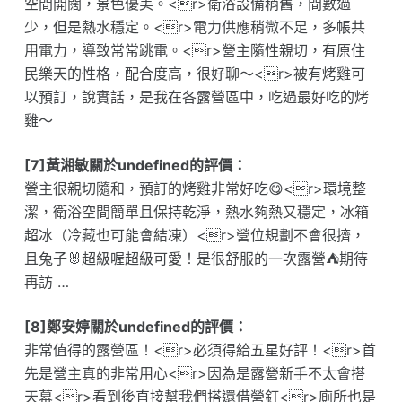
空間開闊，景色優美。<r>衛浴設備稍舊，間數過
少，但是熱水穩定。<r>電力供應稍微不足，多帳共
用電力，導致常常跳電。<r>營主隨性親切，有原住
民樂天的性格，配合度高，很好聊～<r>被有烤雞可
以預訂，說實話，是我在各露營區中，吃過最好吃的烤
雞～
[7]黃湘敏關於undefined的評價：
營主很親切隨和，預訂的烤雞非常好吃😋<r>環境整
潔，衛浴空間簡單且保持乾淨，熱水夠熱又穩定，冰箱
超冰（冷藏也可能會結凍）<r>營位規劃不會很擠，
且兔子🐰超級喔超級可愛！是很舒服的一次露營⛺️期待
再訪 …
[8]鄭安婷關於undefined的評價：
非常值得的露營區！<r>必須得給五星好評！<r>首
先是營主真的非常用心<r>因為是露營新手不太會搭
天幕<r>看到後直接幫我們搭還借營釘<r>廁所也是