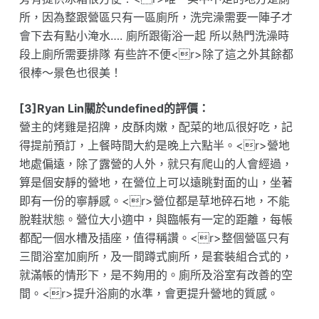
所，因為整跟營區只有一區廁所，洗完澡需要一陣子才
會下去有點小淹水…. 廁所跟衛浴一起 所以熱門洗澡時
段上廁所需要排隊 有些許不便<r>除了這之外其餘都
很棒～景色也很美！
[3]Ryan Lin關於undefined的評價：
營主的烤雞是招牌，皮酥肉嫩，配菜的地瓜很好吃，記
得提前預訂，上餐時間大約是晚上六點半。<r>營地
地處偏遠，除了露營的人外，就只有爬山的人會經過，
算是個安靜的營地，在營位上可以遠眺對面的山，坐著
即有一份的寧靜感。<r>營位都是草地碎石地，不能
脫鞋狀態。營位大小適中，與臨帳有一定的距離，每帳
都配一個水槽及插座，值得稱讚。<r>整個營區只有
三間浴室加廁所，及一間蹲式廁所，是套裝組合式的，
就滿帳的情形下，是不夠用的。廁所及浴室有改善的空
間。<r>提升浴廁的水準，會更提升營地的質感。