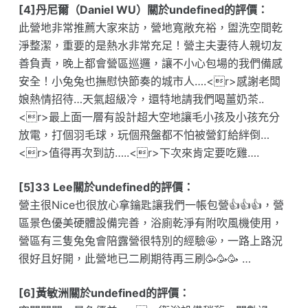
[4]丹尼爾（Daniel WU）關於undefined的評價：
此營地非常推薦大家來訪，營地寬敞充裕，盥洗空間乾
淨整潔，重要的是熱水非常充足！營主夫妻待人親切友
善負責，晚上都會營區巡邏，讓不小心包場的我們備感
安全！小兔兔也撫慰快節奏的城市人….<r>感謝老闆
娘熱情招待…天氣超級冷，還特地請我們喝薑奶茶..
<r>最上面一層有設計超大空地讓毛小孩及小孩充分
放電，打個羽毛球，玩個飛盤都不怕被營釘給絆倒…
<r>值得再次到訪…..<r>下次來肯定要吃雞….
[5]33 Lee關於undefined的評價：
營主很Nice也很放心拿鑰匙讓我們一帳包營👍👍👍，營
區景色優美硬體設備完善，浴廁乾淨有附吹風機使用，
營區有三隻兔兔會陪露營很特別的經驗🤩，一路上路況
很好且好開，此營地已二刷期待再三刷🥳🥳🥳 …
[6]黃敏洲關於undefined的評價：