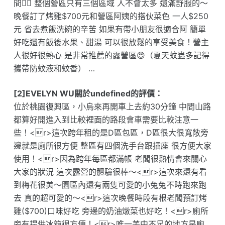
間👍🏻 整個營區只有三個區域 人不會太多 還滿舒服的～
晚餐訂了烤雞$700元和營區阿姨的搭伙菜色 一人$250
元 省去煮飯洗碗的辛苦 如果有帶小朋友很適合阿 簡單
好吃還有飯後水果、甜湯 可以很放鬆的享受美食！營主
人很好很熱心 是非常推薦的露營區😍（夏天蚊蟲多記得
攜帶防蚊液和蚊香） …
[2]EVELYN WU關於undefined的評價：
位於桃園復興區，小烏來再開車上去約30分鐘 中間山路
都算好開進入到比較裡面的路段會車需要比較注意一
些！<r>這次跨年租的是D區包區，D區很大很寬敞旁
邊就是廁所很方便 整區有四個洗手台跟插座 很方便大家
使用！<r>因為跨年每區都滿帳 老闆很熱情會來關心
大家的狀況 這次露營的體驗很棒～<r>這次來還有看
到梅花很美～園區內還有兩隻可愛的小兔兔不時跑來跑
去 真的超可愛的～<r>這次晚餐時段有根老闆預訂烤
雞($700)口味好吃 旁邊的奶油燉菜也好吃！<r>廁所
旁有提供冰箱很方便！<r>唯一美中不足的地方是廁