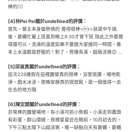
棒的👍🏾
[4]林Pei Pei關於undefined的評價：
首先，營主本身蠻熱情的 覺得很棒<r>就是中午過
後，蒼蠅忙著上班直到晚上6:30才會下班 除此之外都覺
得還可以，洗澡的溫度如果不要跟大家搶同一時間，基
本上水溫都是舒服的！對了，旁邊有溪，超級涼爽😊 …
[5]邱淑真關於undefined的評價：
這次228連假在這裡露營真的很棒，浴室很讚，場地乾
淨，戲水冰涼，夜晚安靜真的很放鬆，是一個值得一去
在去的地方哦
[6]陳定閎關於undefined的評價：
非常棒的露營場地，有小溪可抓小魚蝦，小溪走到盡頭
有彩蛋，群山環繞，夜裡星星近在眼前，10月初去的，
下午三點太陽下山超涼爽，唯一缺點白天有蒼蠅，蒼蠅