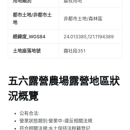
用地類別
農牧用地
都市土地/非都市土
非都市土地/森林區
地
經緯度_WGS84
24.013385,121.1194389
土地座落地號
霧社段351
五六露營農場露營地區狀
況概覽
公有合法:
營業狀態類別:營業中-違反相關法規
符合相關法規:水土保持法稅籍登記