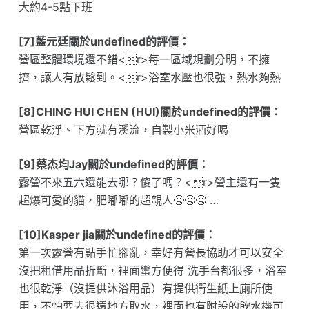
大約4-5點下班
[7]藍元廷關於undefined的評價：
營區整體環境還不錯<r>每一區域規劃分明，不擁
擠，讓人有放鬆到。<r>浴室水壓也很強，熱水夠熱
[8]CHING HUI CHEN (HUI)關於undefined的評價：
營區乾淨、下方就有溪流，自製小米酒好喝
[9]蔡杰均Jay關於undefined的評價：
露營不來五六還能去哪？傻了嗎？<r>營主還有一隻
超爆可愛的貓，肥嘟嘟的超親人🤤🤤🤤 …
[10]Kasper jia關於undefined的評價：
第一次露營有點手忙腳亂，幸好有營長協助才可以安全
沒把租借用品折斷，裡面蠻方便得 洗手台都很多，浴室
也很乾淨（沒提供沐浴用品）有提供衛生紙上廁所使
用，不怕要去很遠地方取水，裡面也有附設的飲水機可