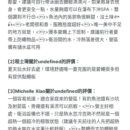
都愛，建議可自行帶泳圈去體驗漂漂河，如果救身衣傍
身，會更安全ㄧ點，水量夠還可以在瀑布下沖SPA，整
個讚到不行😍<r>魚池內的吳郭魚很鮮甜，沒土味🐟
🎣<r>老闆很和善，服務態度超好<r>唯一美中不足
的地方就是，<r>爆多蒼蠅上下班制，建議前行者要
帶上防蠅物品<r>衛浴間的水，冷熱落差很大，營區
備有儲水盆可用
[2]程士瑋關於undefined的評價：
夏天玩水好去處！環境舒適唯一要克服的是蒼蠅很多但
有提供黏蠅板
[3]Michelle Xiao關於undefined的評價：
一個容易抵達，適合家庭來的營區！有釣魚池還有沙坑
及射箭區，旁邊還有溪流可以抓蝦。<r>營主好相
處，衛浴設備也不錯，只是熱水忽冷忽熱不然就是一個
超熱一個超冷的極致狀態（建議冬天前往的人先把超熱
的熱水裝在水盆裏比較舒服）<r>整體而言的體驗是