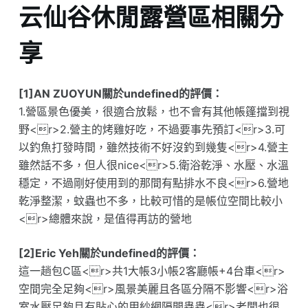
云仙谷休閒露營區相關分
享
[1]AN ZUOYUN關於undefined的評價：
1.營區景色優美，很適合放鬆，也不會有其他帳篷擋到視
野<r>2.營主的烤雞好吃，不過要事先預訂<r>3.可
以釣魚打發時間，雖然技術不好沒釣到幾隻<r>4.營主
雖然話不多，但人很nice<r>5.衛浴乾淨、水壓、水溫
穩定，不過剛好使用到的那間有點排水不良<r>6.營地
乾淨整潔，蚊蟲也不多，比較可惜的是帳位空間比較小
<r>總體來說，是值得再訪的營地
[2]Eric Yeh關於undefined的評價：
這一趟包C區<r>共1大帳3小帳2客廳帳+4台車<r>
空間完全足夠<r>風景美麗且各區分隔不影響<r>浴
室水壓足夠且有貼心的用紗網隔開蟲蟲<r>老闆也很