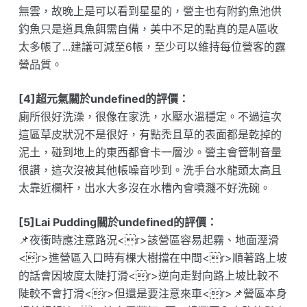
無雲，故晚上是可以看到星星的，營主也有附釣魚池供
釣魚只是道具魚餌需自備，美中不足的點真的是A區收
太多帳了...建議可減至6帳，至少可以維持每位營客的露
營品質。
[4]超元氣關於undefined的評價：
廁所很好洗澡，很像在家洗，水壓水溫穩定。不過這次
這區草皮狀況不是很好，有點禿且草的表面都是乾掉的
泥土，碰到地上的東西都會卡一層沙。營主會管制音量
很讚，這次沒被其他帳噪音吵到。洗手台水龍頭太高且
太靠近欄杆，出水大多沒在水槽內會噴濺不好洗碗。
[5]Lai Pudding關於undefined的評價：
📌夜衝時應注意路況<r>該營區容易起霧、地面溼滑
<r>進營區入口時有棵大樹擋在中間<r>順著路上坡
的話會因坡度太陡打滑<r>逆向走對向路上坡比較不
陡較不會打滑<r>但還是要注意來車<r>📌營區本身