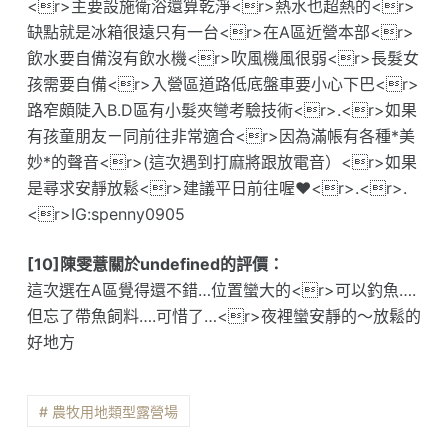
<r>主要設施衛浴還算乾淨<r>熱水也超熱的<r>
缺點就是冰箱很遠只有一台<r>在A區近營本部<r>
飲水要自備沒有飲水機<r>吹風機風很弱<r>長髮女
孩需要自備<r>入營區道路低底盤車要小心下巴<r>
路窄頗陡入B.D區有小髮夾彎考驗技術<r>.<r>如果
有孩童朋友ㄧ同前往非常適合<r>因為滿帳有各種*美
妙*的聲音<r>(這次遇到打麻將跟放電音）<r>如果
是尋求安靜放鬆<r>建議平日前往喔❤️<r>.<r>.
<r>IG:spenny0905
[10]陳雯薏關於undefined的評價：
這次選在A區覺得還不錯…位置蠻大的<r>可以釣魚….
但忘了帶魚飼料….可惜了…<r>夜裡蠻安靜的～放鬆的
好地方
# 農牧用地類型露營場