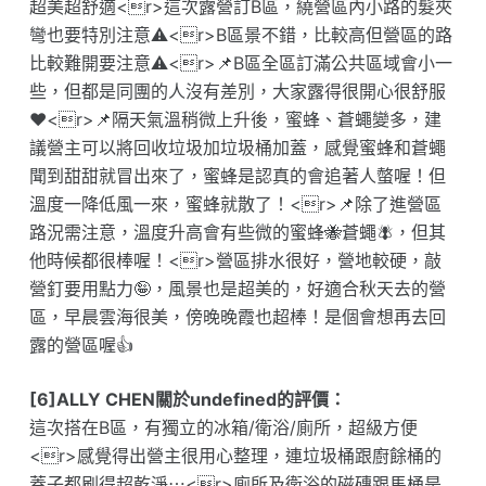
超美超舒適<r>這次露營訂B區，繞營區內小路的髮夾
彎也要特別注意⚠️<r>B區景不錯，比較高但營區的路
比較難開要注意⚠️<r>📌B區全區訂滿公共區域會小一
些，但都是同團的人沒有差別，大家露得很開心很舒服
❤️<r>📌隔天氣溫稍微上升後，蜜蜂、蒼蠅變多，建
議營主可以將回收垃圾加垃圾桶加蓋，感覺蜜蜂和蒼蠅
聞到甜甜就冒出來了，蜜蜂是認真的會追著人螫喔！但
溫度一降低風一來，蜜蜂就散了！<r>📌除了進營區
路況需注意，溫度升高會有些微的蜜蜂🐝蒼蠅🪰，但其
他時候都很棒喔！<r>營區排水很好，營地較硬，敲
營釘要用點力🤪，風景也是超美的，好適合秋天去的營
區，早晨雲海很美，傍晚晚霞也超棒！是個會想再去回
露的營區喔👍
[6]ALLY CHEN關於undefined的評價：
這次搭在B區，有獨立的冰箱/衛浴/廁所，超級方便
<r>感覺得出營主很用心整理，連垃圾桶跟廚餘桶的
蓋子都刷得超乾淨⋯<r>廁所及衛浴的磁磚跟馬桶是