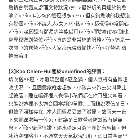
熱情會幫露友處理突發狀況<r>最好玩的莫過於釣魚
池了<r>有沙坑的營區很多<r>但有釣魚池的我想沒
有幾個<r>不論大人/女人/小孩<r>都玩得非常開心
<r>(老闆還有簡易釣竿能借用)<r>預約好的烤雞也
會專程送到營位<r>真的是非常棒的服務<r>這是一
次開心的露營<r>大家都玩得很愉快<r>好營區 很
推薦唷!!!
[3]Kao Chien-Hui關於undefined的評價：
這次搭A8區，才發現整個A區全滿，個人覺得有些微超
收狀況...，且團露家庭客超多，小孩奔來跑去尖叫聲此
起彼落，睡在帳篷裡只覺得小孩們都在你耳邊尖叫著，
只能說這裡不太適合圖寧靜的單露......而雖說現值冬日，
但蚊子照樣存在...本人因極易受蚊子滋擾，故兩天一夜
下來腳踝處無一倖免，建議冬日露營者防蚊液有備無
患。<r>衛浴很讚，熱水穩定且浴室剛好有馬桶，但
冰箱空間略小，不過當天天氣狀況很好，烈日當空萬里