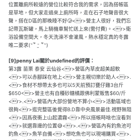
位置離廁所較遠的營位比較符合我的需求，因為搭帳區
是草地，但大家走過來上廁所時，走在石子地聲音很大
聲，搭在D區的那晚睡不好🥲<r>營主人很好，我們忘
記帶瓦斯罐，馬上騎機車幫忙送上來(需付費)。<r>衛
浴設備空間大，冬天洗澡不會灌風，熱水穩定真的冬露
唯二要求(˶‾᷄ ⁻̫ ‾᷅˵)
[9]penny Lai關於undefined的評價：
第3露 苗栗 泰安 云仙谷<r>營區內草皮超美超軟
<r>可以赤腳踩在地上<r>營主親切樂於助人<r>.
<r>食材不想帶太多也可以5天前預訂甕仔雞3台斤
$650<r>營主也有自種砂糖橘跟佛利蒙販售$60/斤
<r>.<r>營區內大部份營地不算小<r>活動區域也
很夠<r>逛完整區後覺得B.D靠中央風景最佳.視野無阻
<r>因爲夜衝上山起濃霧<r>所以搭帳時啥也沒看到
<r>就選靠邊的位置😅<r>.<r>營區內有釣魚池可
釣魚<r>魚竿自備<r>想吃魚也可以現場購買<r>.