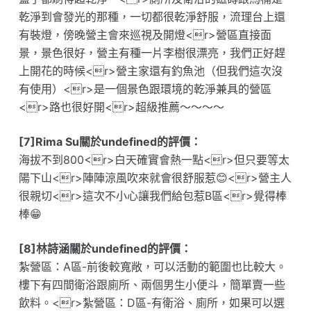
乾淨到會發光的那種，一切都很乾淨舒服，流理台上還
有裝燈，傍晚營主會來巡視及開燈<r>營區直接面
景，景色很好，營主有種一片李樹很漂亮，我們正好趕
上開花的時候<r>營主家還有釣魚池（但我們這次沒
有使用）<r>是一個景色跟環境的乾淨兼具的營區
<r>路也很好開<r>超級推薦～～～～
[7]Rima Su關於undefined的評價：
海拔不到800<r>白天確實會熱一點<r>但只要等太
陽下山<r>陣陣涼風吹來就會很舒服惹😊<r>營主人
很親切<r>這次不小心讓我們給包惹B區<r>覺得棒
棒😁
[8]林詩涵關於undefined的評價：
紮營區：A區-前後較寬敞，可以活動的範圍也比較大。
樓下有四間衛浴跟廁所、兩個男生小便斗，簡單賣一些
飲料。<r>紮營區：D區-有衛浴、廁所，如果可以選