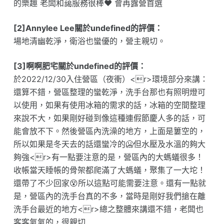
的樂趣 老闆和藹服務很棒❤️ 會再露營首選
[2]Annylee Lee關於undefined的評價：
場地清幽乾淨，衛浴也蠻優的，營主親切。
[3]啊啊肥宅關於undefined的評價：
於2022/12/30入住營區（夜衝）<r>環境部分來講：
還算不錯，營區整理的蠻乾淨，洗手台那也有照明燈可
以使用，如果有使用冰箱的需求的話，冰箱的空間整理
來說不大，如果剛好碰到像這種連假節慶人多的話，可
能會放不下。然後營區內洗澡的地方，上面是簍空的，
所以如果是冬天去的話還蠻冷的🥶但水壓及水溫的夠大
夠強<r>有一點要注意的是，營區內的大螞蟻很多！
收帳當天睡帳的骨架都爬滿了大螞蟻，聚集了一大坨！
還帶了不少回家😵所以這點可能需要注意。還有一點就
是，營區內的洗手台真的不多，當時是剛好我們搶在離
洗手台最近的地方<r>總之整體來講還不錯，老闆也
客客氣氣的，很親切