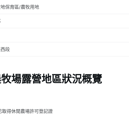
坡地保育區/農牧用地
都
美西段
農牧場露營地區狀況概覽
>已取得休閒農場許可登記證