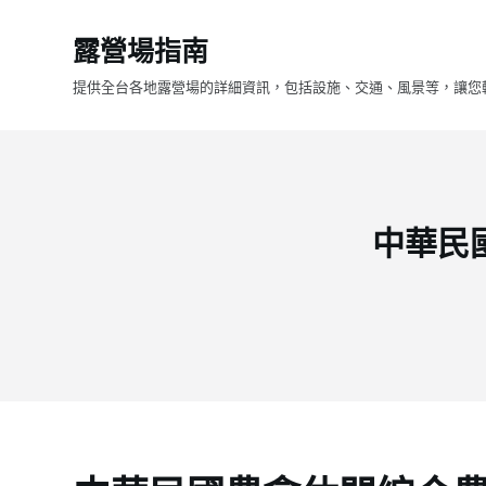
跳
露營場指南
至
主
提供全台各地露營場的詳細資訊，包括設施、交通、風景等，讓您
要
內
容
中華民