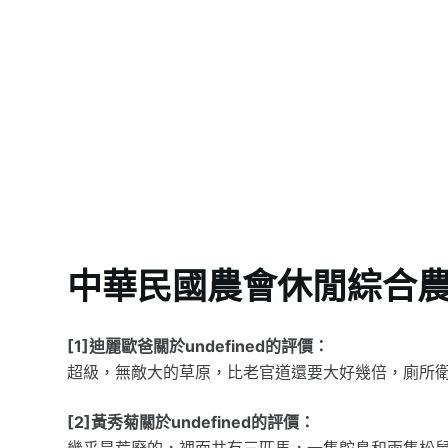
中華民國農會休閒綜合
[1]迪麗歐爸關於undefined的評價：
超級，無敵大的草原，比老官道還要大好幾倍，廁所
[2]黃秀菊關於undefined的評價：
幾乎是荒廢的，裡面共有三匹馬，一隻鴕鳥和兩隻松鼠