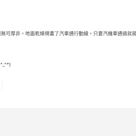
曬無可厚非，地面乾燥規畫了汽車通行動線，只要汽機車通過就
。
^*)