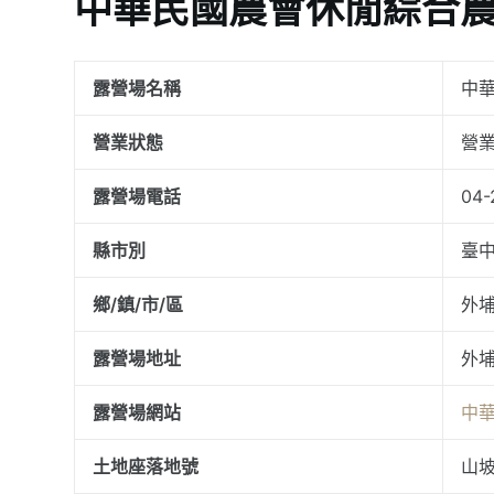
中華民國農會休閒綜合
露營場名稱
中
營業狀態
營
露營場電話
04-
縣市別
臺
鄉/鎮/市/區
外
露營場地址
外埔
露營場網站
中
土地座落地號
山