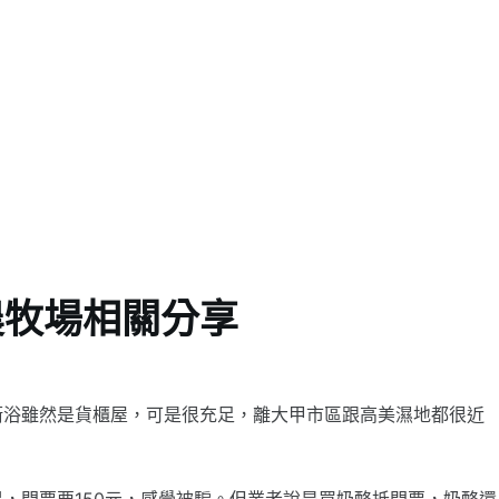
農牧場相關分享
衛浴雖然是貨櫃屋，可是很充足，離大甲市區跟高美濕地都很近
，門票要150元，感覺被騙。但業者說是買奶酪抵門票，奶酪還