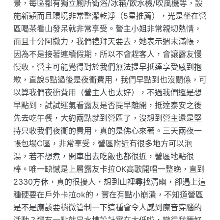
景，每區都有獨立廁所衛浴/冰箱/飲水機/吹風機等，設
施新穎而且環境非常整潔乾淨（5星推薦），光是坐在營
區喝茶看山發呆就非常享受。營主小姐非常親切熱情，
而且十分阿撒力，我們禮拜天要去，她表示週末滿帳，
因為不是接著連續假期，所以不會趕客人，會讓露友慢
慢收，營主可能覺得對於我們無法提早抵達享受感到抱
歉，直說5點過後是夜衝費用，我們早點到也沒關係，可
以算我們夜衝費用（營主人也太好），不過我們還是想
早點到，試試運氣看露友是否提早離開，抵達泰安之後
先去吃午餐，大約兩點就到營區了，沒想到營主還是堅
持只收我們夜衝的費用，真的是佛心來著。三天兩夜一
帳包場C區，非常享受，營區附近有很多地方可以泡
湯，若不想煮，開車出去吃飯也都很近，營區地點很
棒。唯一缺憾是上層露友卡拉OK高歌開唱一整晚，直到
2330方休，真的很擾人，想到山裡尋找清幽，卻遇上這
種硬要在戶外卡拉ok的，實在有點小崩潰，不知道營區
是不是應該要稍微管制一下這種會令人感到魔音穿腦的