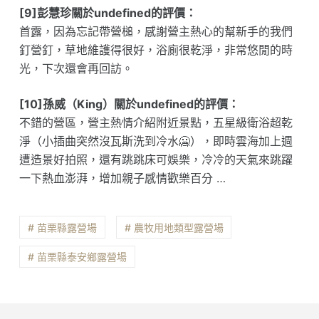
[9]彭慧珍關於undefined的評價：
首露，因為忘記帶營槌，感謝營主熱心的幫新手的我們
釘營釘，草地維護得很好，浴廁很乾淨，非常悠閒的時
光，下次還會再回訪。
[10]孫威（King）關於undefined的評價：
不錯的營區，營主熱情介紹附近景點，五星級衛浴超乾
淨（小插曲突然沒瓦斯洗到冷水🥶），即時雲海加上週
遭造景好拍照，還有跳跳床可娛樂，冷冷的天氣來跳躍
一下熱血澎湃，增加親子感情歡樂百分 …
# 苗栗縣露營場
# 農牧用地類型露營場
# 苗栗縣泰安鄉露營場