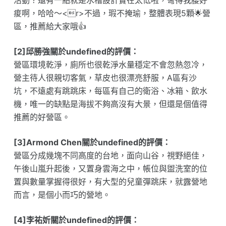
活動？還有一點就是水槽設計實在太低啦，彎得我腰好
痠啊，哈哈～<r>不過，瑕不掩瑜，整體表現5顆🌟營
區，推薦給大家哦👍
[2]邱勝強關於undefined的評價：
營區環境乾淨，廁所也很乾淨水量穩定不會忽熱忽冷，
營主待人很親切客氣，草皮也很漂亮舒服，A區有沙
坑，不遠處有跳跳床，每區有自己的衛浴、冰箱、飲水
機，唯一的缺點是海拔不夠高沒有大景，但還是個值得
推薦的好營區。
[3]Armond Chen關於undefined的評價：
營區分成幾塊不同高度的台地，面向山谷，視野絕佳，
午後山嵐升起後，又置身雲海之中，帳位與盥洗室的位
置與數量掌握得很好，有大型的兒童彈跳床，就露營地
而言，是個小而巧的營地。
[4]李祐妡關於undefined的評價：