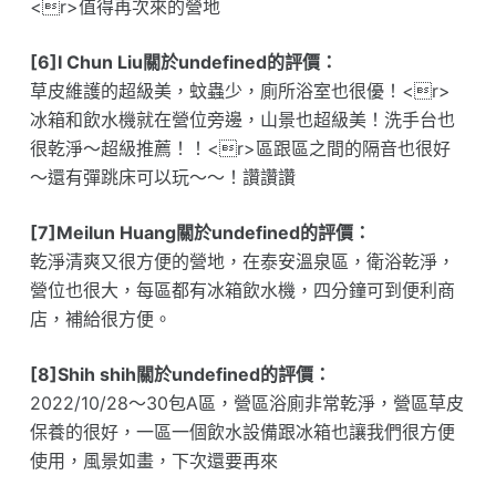
<r>值得再次來的營地
[6]I Chun Liu關於undefined的評價：
草皮維護的超級美，蚊蟲少，廁所浴室也很優！<r>
冰箱和飲水機就在營位旁邊，山景也超級美！洗手台也
很乾淨～超級推薦！！<r>區跟區之間的隔音也很好
～還有彈跳床可以玩～～！讚讚讚
[7]Meilun Huang關於undefined的評價：
乾淨清爽又很方便的營地，在泰安溫泉區，衛浴乾淨，
營位也很大，每區都有冰箱飲水機，四分鐘可到便利商
店，補給很方便。
[8]Shih shih關於undefined的評價：
2022/10/28～30包A區，營區浴廁非常乾淨，營區草皮
保養的很好，一區一個飲水設備跟冰箱也讓我們很方便
使用，風景如畫，下次還要再來