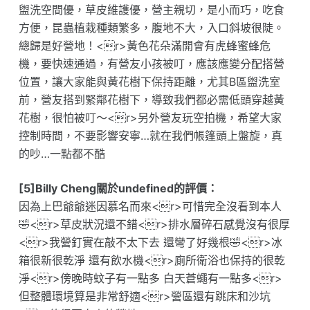
盥洗空間優，草皮維護優，營主親切，是小而巧，吃食
方便，昆蟲植栽種類繁多，腹地不大，入口斜坡很陡。
總歸是好營地！<r>黃色花朵滿開會有虎蜂蜜蜂危
機，要快速通過，有營友小孩被叮，應該應變分配搭營
位置，讓大家能與黃花樹下保持距離，尤其B區盥洗室
前，營友搭到緊鄰花樹下，導致我們都必需低頭穿越黃
花樹，很怕被叮～<r>另外營友玩空拍機，希望大家
控制時間，不要影響安寧…就在我們帳篷頭上盤旋，真
的吵…一點都不酷
[5]Billy Cheng關於undefined的評價：
因為上巴爺爺迷因慕名而來<r>可惜完全沒看到本人
🤣<r>草皮狀況還不錯<r>排水層碎石感覺沒有很厚
<r>我營釘實在敲不太下去 還彎了好幾根🤣<r>冰
箱很新很乾淨 還有飲水機<r>廁所衛浴也保持的很乾
淨<r>傍晚時蚊子有一點多 白天蒼蠅有一點多<r>
但整體環境算是非常舒適<r>營區還有跳床和沙坑