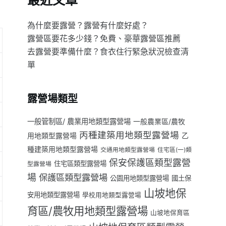
最近文章
為什麼要露營？露營有什麼好處？
露營區要花多少錢？免費、豪華露營區推薦
去露營要準備什麼？食衣住行緊急狀況檢查清
單
露營場類型
一般管制區/ 農業用地類型露營場
一般農業區/農牧
丙種建築用地類型露營場
用地類型露營場
乙
種建築用地類型露營場
交通用地類型露營場
住宅區(一)類
保安保護區類型露營
住宅區類型露營場
型露營場
場
保護區類型露營場
公園用地類型露營場
國土保
山坡地保
安用地類型露營場
學校用地類型露營場
育區/農牧用地類型露營場
山坡地保育區