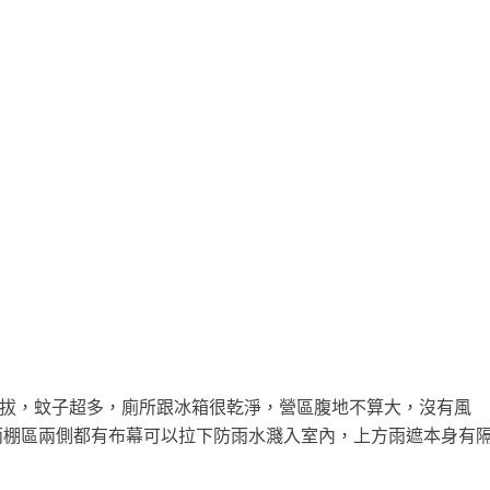
礙於海拔，蚊子超多，廁所跟冰箱很乾淨，營區腹地不算大，沒有風
雨棚區兩側都有布幕可以拉下防雨水濺入室內，上方雨遮本身有