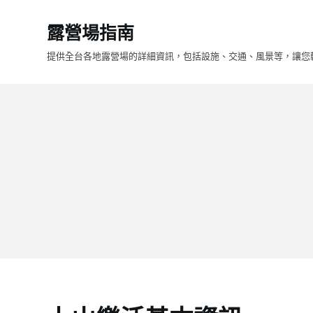
跳
露營場指南
至
主
提供全台各地露營場的詳細資訊，包括設施、交通、風景等，讓您
要
內
容