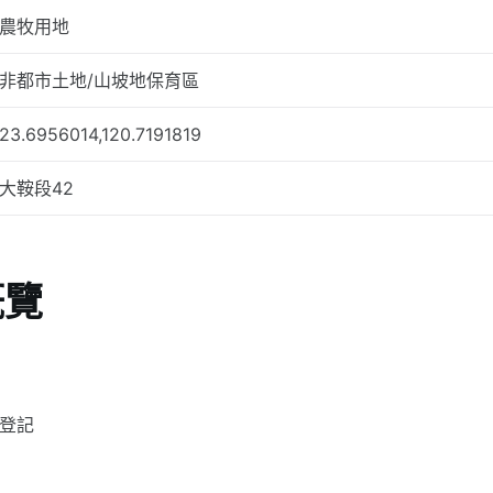
農牧用地
非都市土地/山坡地保育區
23.6956014,120.7191819
大鞍段42
概覽
籍登記