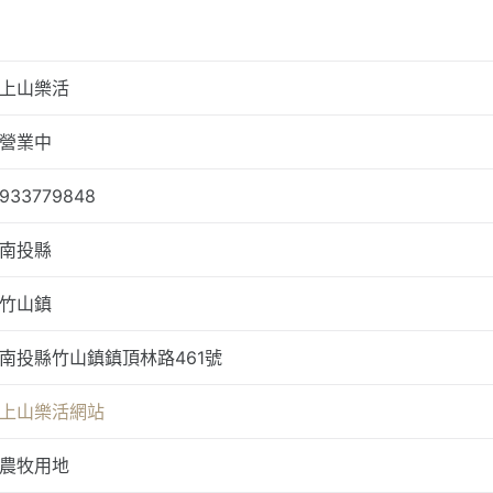
上山樂活
營業中
933779848
南投縣
竹山鎮
南投縣竹山鎮鎮頂林路461號
上山樂活網站
農牧用地