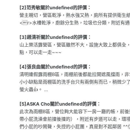
[2]范秀敏關於undefined的評價：
營主親切，營區乾淨，熱水強又熱，廁所有提供衛生
<r>水槽乾淨，廚餘分生熟，垃圾也分類，附近有
[3]趙清祈關於undefined的評價：
山上樂活露營區，營區雖然不大，設施大致上都俱全
點，可以走一走~~~
[4]張良曲關於undefined的評價：
清明連假露雨棚B區，雨棚前後都能拉開遮風擋雨，非
小小缺點是雨棚區的洗手台只有兩側有而已，稍微少了
螢火蟲👍。 …
[5]ASKA Cho關於undefined的評價：
此次為雨棚B區，營位夠大能容下一房一廳的帳，前
帶小屁洗澡會前撞後撞的），附近有步道可以走，環
們小屁的吵鬧聲，失控的小屁團，真是對不起鄰居 ^^!