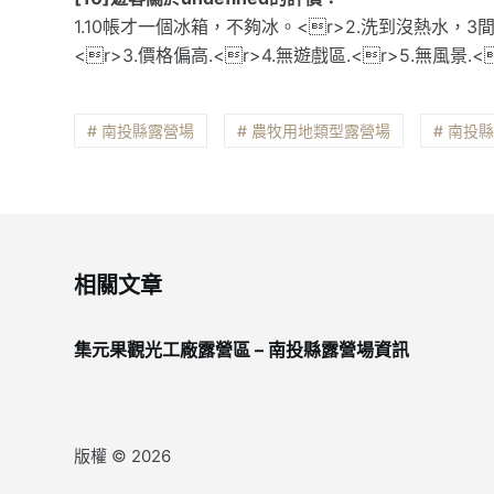
1.10帳才一個冰箱，不夠冰。<r>2.洗到沒熱水，
<r>3.價格偏高.<r>4.無遊戲區.<r>5.無風景
# 南投縣露營場
# 農牧用地類型露營場
# 南投
相關文章
集元果觀光工廠露營區 – 南投縣露營場資訊
版權 © 2026