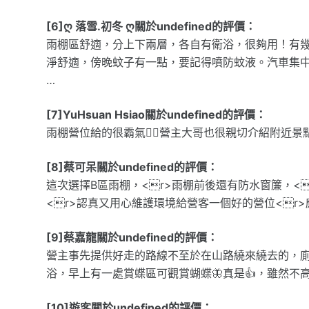
[6]ღ 落雪.初冬 ღ關於undefined的評價：
雨棚區舒適，分上下兩層，各自有衛浴，很夠用！有
淨舒適，傍晚蚊子有一點，要記得噴防蚊液。汽車集中
…
[7]YuHsuan Hsiao關於undefined的評價：
雨棚營位給的很霸氣👍🏻營主大哥也很親切介紹附近
[8]蔡可呆關於undefined的評價：
這次選擇B區雨棚，<r>雨棚前後還有防水窗簾，<
<r>認真又用心維護環境給營客一個好的營位<r
[9]蔡嘉龍關於undefined的評價：
營主事先提供好走的路線不至於在山路繞來繞去的，
浴，早上有一處賞蝶區可觀賞蝴蝶🦋真是👍，雖然不
[10]遊客關於undefined的評價：