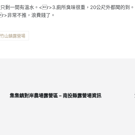
3間只剩一間有溫水。<r>3.廁所臭味很重，20公尺外都聞的到。
.<r>非常不推，浪費錢了。
縣竹山鎮露營場
集集鎮對岸農場露營區 – 南投縣露營場資訊