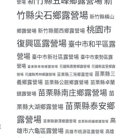
新
新竹縣五峰鄉露營場
營場
竹縣尖石鄉露營場
新竹縣橫山
桃園市
鄉露營場
新竹縣關西鄉露營場
復興區露營場
臺中市和平區露
營場
臺中市新社區露營場
臺中市東勢區露
營場
花蓮縣壽豐鄉露營場
花蓮縣富里鄉露
臺東縣卑南鄉露營場
苗栗縣三
苗栗縣三灣鄉露營場
營場
花蓮縣秀林鄉露營場
義鄉露營場
苗栗縣卓蘭
苗栗縣公館鄉露營場
苗栗縣南庄鄉露營場
苗
鎮露營場
苗栗縣泰安鄉
栗縣大湖鄉露營場
露營場
高
苗栗縣獅潭鄉露營場
苗栗縣銅鑼鄉露營場
我
雄市六龜區露營場
高雄
高雄市桃源區露營場