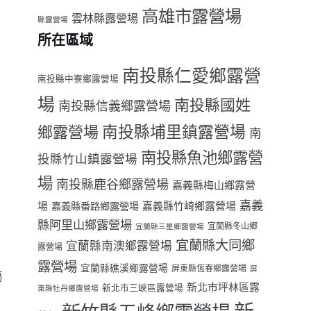
高雄市露營場
雲林縣露營場
縣露營場
所在區域
南投縣仁愛鄉露營
南投縣中寮鄉露營場
場
南投縣國姓
南投縣信義鄉露營場
南投縣埔里鎮露營場
鄉露營場
南
南投縣魚池鄉露營
投縣竹山鎮露營場
場
南投縣鹿谷鄉露營場
嘉義縣梅山鄉露營
嘉義
場
嘉義縣番路鄉露營場
嘉義縣竹崎鄉露營場
縣阿里山鄉露營場
宜蘭縣冬山鄉
宜蘭縣三星鄉露營場
宜蘭縣大同鄉
宜蘭縣南澳鄉露營場
露營場
露營場
宜蘭縣礁溪鄉露營場
屏東縣恆春鄉露營場
屏
隔
新北市坪林區露
新北市三峽區露營場
東縣牡丹鄉露營場