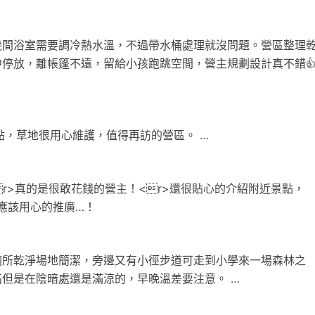
幾間浴室需要調冷熱水溫，不過帶水桶處理就沒問題。營區整理
停放，離帳篷不遠，留給小孩跑跳空間，營主規劃設計真不錯
景點，草地很用心維護，值得再訪的營區。 …
r>真的是很敢花錢的營主！<r>還很貼心的介紹附近景點，
>應該用心的推廣…！
廁所乾淨場地簡潔，旁邊又有小徑步道可走到小學來一場森林之
高但是在陰暗處還是滿涼的，早晚溫差要注意。 …