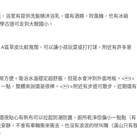
紙，浴室有提供洗髮精沐浴乳，還有酒精，吹風機，也有冰箱
通學古道可走到大鞍國小。
，A區草皮比較寬闊，可以讓小孩玩耍或打打球，附近有許多景
常方便。衛浴水溫穩定超舒服，但是水會沖到外面地板。<r>
一點，整體來說還是很棒。<r>附近有步道可散步，近期還有
後還很貼心有帆布可以拉起防潮防露，廁所乾淨但偏小一點點（有
境安靜，不會有車輛衝來衝去，也沒有浪浪的吠叫聲（滿山只有
）