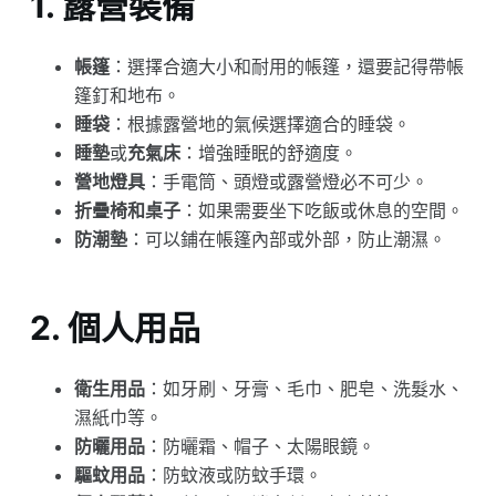
1.
露營裝備
帳篷
：選擇合適大小和耐用的帳篷，還要記得帶帳
篷釘和地布。
睡袋
：根據露營地的氣候選擇適合的睡袋。
睡墊
或
充氣床
：增強睡眠的舒適度。
營地燈具
：手電筒、頭燈或露營燈必不可少。
折疊椅和桌子
：如果需要坐下吃飯或休息的空間。
防潮墊
：可以鋪在帳篷內部或外部，防止潮濕。
2.
個人用品
衛生用品
：如牙刷、牙膏、毛巾、肥皂、洗髮水、
濕紙巾等。
防曬用品
：防曬霜、帽子、太陽眼鏡。
驅蚊用品
：防蚊液或防蚊手環。